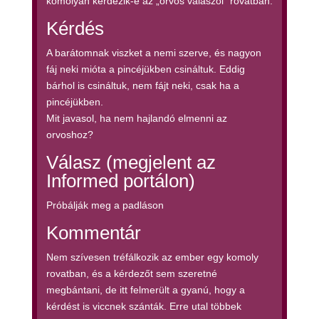
komolyan kérdezik-e az „orvos válaszol” rovatban.
Kérdés
A barátomnak viszket a nemi szerve, és nagyon
fáj neki mióta a pincéjükben csináltuk. Eddig
bárhol is csináltuk, nem fájt neki, csak ha a
pincéjükben.
Mit javasol, ha nem hajlandó elmenni az
orvoshoz?
Válasz (megjelent az
Informed portálon)
Próbálják meg a padláson
Kommentár
Nem szívesen tréfálkozik az ember egy komoly
rovatban, és a kérdezőt sem szeretné
megbántani, de itt felmerült a gyanú, hogy a
kérdést is viccnek szánták. Erre utal többek