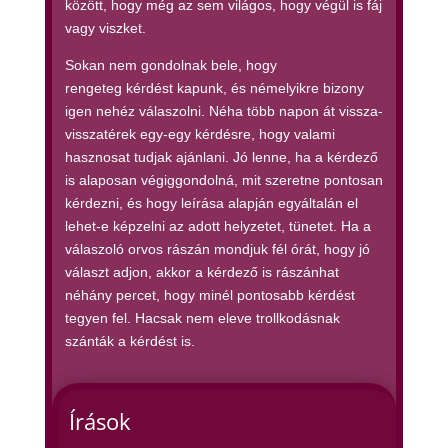
között, hogy még az sem világos, hogy végül is fáj
vagy viszket.
Sokan nem gondolnak bele, hogy
rengeteg kérdést kapunk, és némelyikre bizony
igen nehéz válaszolni. Néha több napon át vissza-
visszatérek egy-egy kérdésre, hogy valami
hasznosat tudjak ajánlani. Jó lenne, ha a kérdező
is alaposan végiggondolná, mit szeretne pontosan
kérdezni, és hogy leírása alapján egyáltalán el
lehet-e képzelni az adott helyzetet, tünetet. Ha a
válaszoló orvos rászán mondjuk fél órát, hogy jó
választ adjon, akkor a kérdező is rászánhat
néhány percet, hogy minél pontosabb kérdést
tegyen fel. Hacsak nem eleve trollkodásnak
szánták a kérdést is.
Írások