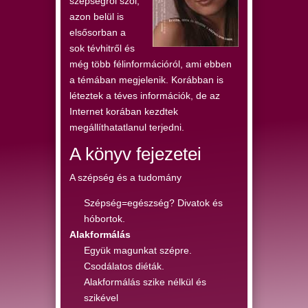
szépségről szól,
azon belül is
elsősorban a
sok tévhitről és
még több félinformációról, ami ebben
a témában megjelenik. Korábban is
léteztek a téves információk, de az
Internet korában kezdtek
megállíthatatlanul terjedni.
A könyv fejezetei
A szépség és a tudomány
Szépség=egészség? Divatok és
hóbortok.
Alakformálás
Együk magunkat szépre.
Csodálatos diéták.
Alakformálás szike nélkül és
szikével