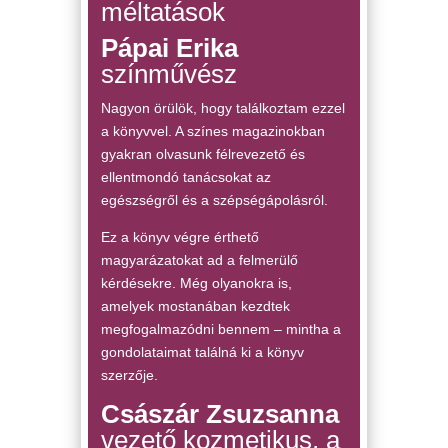
méltatások
Pápai Erika
színművész
Nagyon örülök, hogy találkoztam ezzel
a könyvvel. A színes magazinokban
gyakran olvasunk félrevezető és
ellentmondó tanácsokat az
egészségről és a szépségápolásról.
Ez a könyv végre érthető
magyarázatokat ad a felmerülő
kérdésekre. Még olyanokra is,
amelyek mostanában kezdtek
megfogalmazódni bennem – mintha a
gondolataimat találná ki a könyv
szerzője.
Császár Zsuzsanna
vezető kozmetikus, a