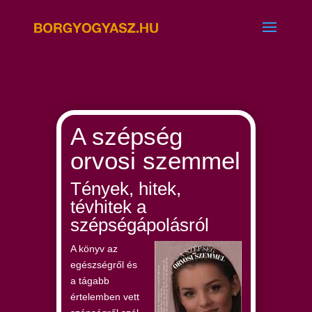
A szépség
orvosi szemmel
Tények, hitek,
tévhitek a
szépségápolásról
A könyv az
egészségről és
a tágabb
értelemben vett