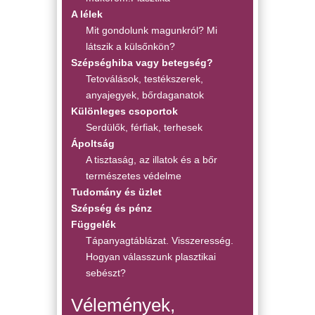
A lélek
Mit gondolunk magunkról? Mi
látszik a külsőnkön?
Szépséghiba vagy betegség?
Tetoválások, testékszerek,
anyajegyek, bőrdaganatok
Különleges csoportok
Serdülők, férfiak, terhesek
Ápoltság
A tisztaság, az illatok és a bőr
természetes védelme
Tudomány és üzlet
Szépség és pénz
Függelék
Tápanyagtáblázat. Visszeresség.
Hogyan válasszunk plasztikai
sebészt?
Vélemények,