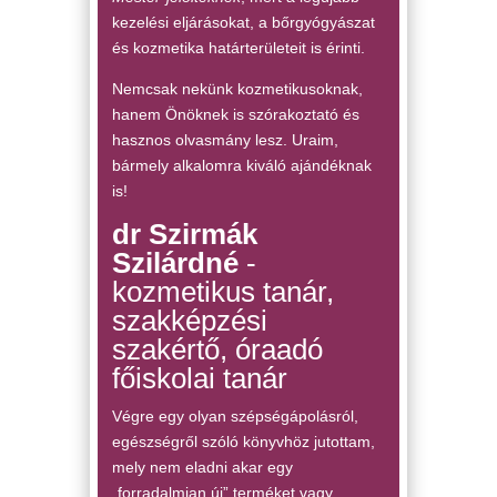
kezelési eljárásokat, a bőrgyógyászat
és kozmetika határterületeit is érinti.
Nemcsak nekünk kozmetikusoknak,
hanem Önöknek is szórakoztató és
hasznos olvasmány lesz. Uraim,
bármely alkalomra kiváló ajándéknak
is!
dr Szirmák
Szilárdné
­
kozmetikus tanár,
szakképzési
szakértő, óraadó
főiskolai tanár
Végre egy olyan szépségápolásról,
egészségről szóló könyvhöz jutottam,
mely nem eladni akar egy
„forradalmian új” terméket vagy