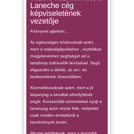
Laneche cég
képviseletének
vezetője
A könyvet ajánlom…
Az
egészséges kíváncsinak
azért,
mert a szépségápoláshoz , esztétikus
megjelenéshez segítséget ad a
tartalmas tudnivalók leírásával. Segít
eligazodni a diéták, az arc- és
testkezelések útvesztőiben.
Kozmetikusoknak
azért, mert a jó
képanyag a tanultak elmélyítését
segíti. Korszerűbb ismereteket nyújt a
tananyag azon részei felé, melyeket
csak röviden érintettünk a
tanulmányok során.
Mester-jelölteknek
, mert a legújabb