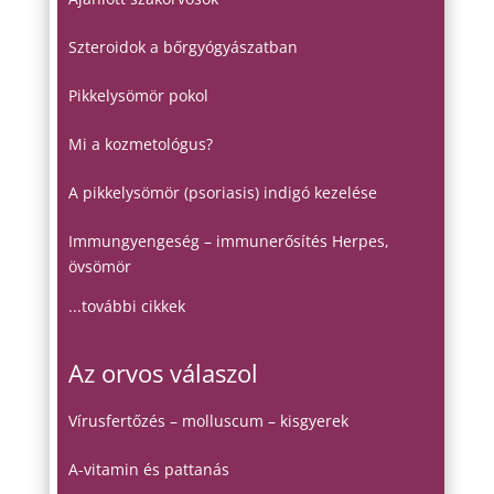
Szteroidok a bőrgyógyászatban
Pikkelysömör pokol
Mi a kozmetológus?
A pikkelysömör (psoriasis) indigó kezelése
Immungyengeség – immunerősítés Herpes,
övsömör
...további cikkek
Az orvos válaszol
Vírusfertőzés – molluscum – kisgyerek
A-vitamin és pattanás