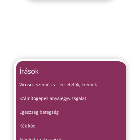
Írások
Vírusos szemölcs – ecsetelők, krémek
Számítógépes anyajegyvizsgálat
Egészség betegség
Kék kód
Ajánlott szakorvosok