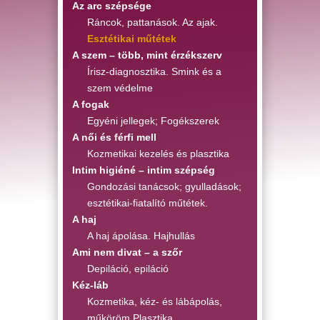
Az arc szépsége
Ráncok, pattanások. Az ajak.
Esztétikai műtétek
A szem – több, mint érzékszerv
Írisz-diagnosztika. Smink és a
szem védelme
A fogak
Egyéni jellegek; Fogékszerek
A női és férfi mell
Kozmetikai kezelés és plasztika
Intim higiéné – intim szépség
Gondozási tanácsok; gyulladások;
esztétikai-fiatalító műtétek.
A haj
A haj ápolása. Hajhullás
Ami nem divat – a szőr
Depiláció, epiláció
Kéz-láb
Kozmetika, kéz- és lábápolás,
műköröm.Plasztika